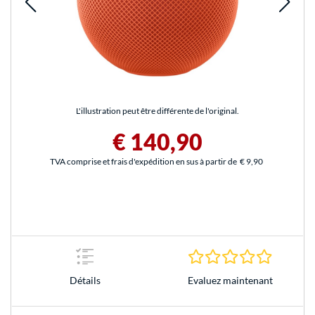
L'illustration peut être différente de l'original.
€ 140,90
TVA comprise et frais d'expédition en sus à partir de
€ 9,90
0.0 Étoile
Evaluez maintenant
Détails