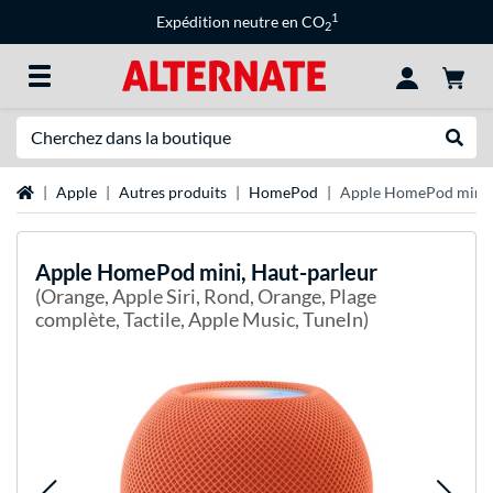
1
Expédition neutre en CO
2
Recherche
Recher
Page d'accueil
Apple
Autres produits
HomePod
Apple HomePod mini, 
Apple
HomePod mini, Haut-parleur
(Orange, Apple Siri, Rond, Orange, Plage
complète, Tactile, Apple Music, TuneIn)