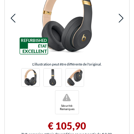
REFURBISHED
ÉTAT
EXCELLENT
L'illustration peut être différente de l'original.
!
Sécurité-
Remarques
€ 105,90