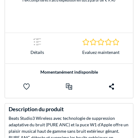
TVA comprise et frais d'expédition en sus à partir de
€ 9,90
0.0 Étoile
Evaluez maintenant
Détails
Momentanément indisponible
Description du produit
Beats Studio3 Wireless avec technologie de suppression
adaptative du bruit (PURE ANC) et la puce W1 d’Apple offre un
plaisir musical haut de gamme sans bruit extérieur gênant.
PURE ANC détecte et supprime les bruits extérieurs en