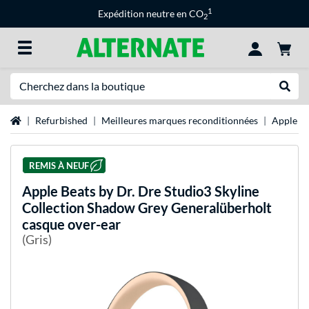
1
Expédition neutre en CO
2
Recherche
Recher
Page d'accueil
Refurbished
Meilleures marques reconditionnées
Apple re
REMIS À NEUF
Apple
Beats by Dr. Dre Studio3 Skyline
Collection Shadow Grey Generalüberholt
casque over-ear
(Gris)