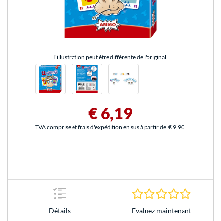
L'illustration peut être différente de l'original.
€ 6,19
TVA comprise et frais d'expédition en sus à partir de
€ 9,90
0.0 Étoile
Evaluez maintenant
Détails