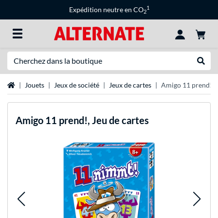
1
Expédition neutre en CO
2
Recherche
Recher
Page d'accueil
Jouets
Jeux de société
Jeux de cartes
Amigo 11 prend!, J
Amigo
11 prend!, Jeu de cartes