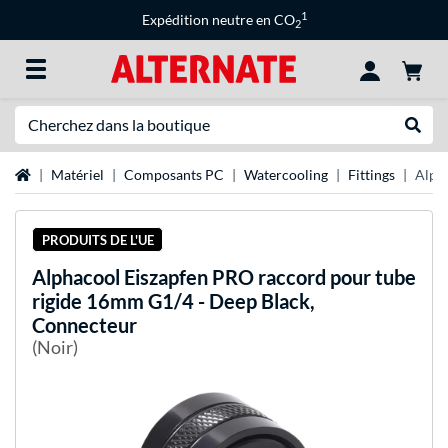
1
Expédition neutre en CO
2
Recherche
Recher
Page d'accueil
Matériel
Composants PC
Watercooling
Fittings
Alph
PRODUITS DE L'UE
Alphacool
Eiszapfen PRO raccord pour tube
rigide 16mm G1/4 - Deep Black,
Connecteur
(Noir)