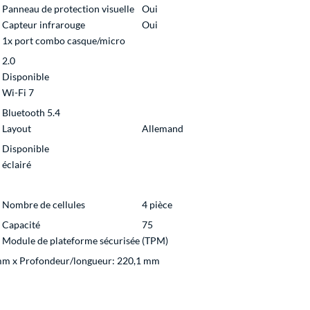
Panneau de protection visuelle
Oui
Capteur infrarouge
Oui
1x port combo casque/micro
2.0
Disponible
Wi-Fi 7
Bluetooth 5.4
Layout
Allemand
Disponible
éclairé
Nombre de cellules
4 pièce
Capacité
75
Module de plateforme sécurisée (TPM)
 mm x Profondeur/longueur: 220,1 mm