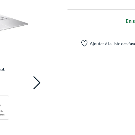
En 
Ajouter à la liste des fav
nal.
té-
ues