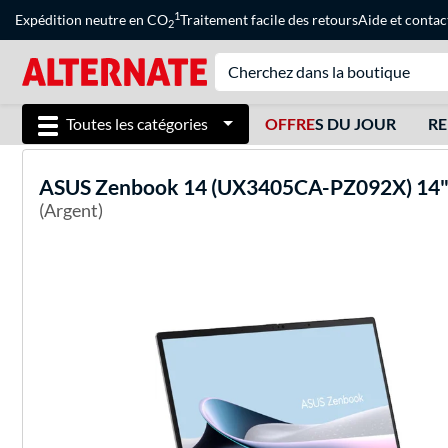
1
Expédition neutre en CO
Traitement facile des retours
Aide
et
contac
2
Toutes les catégories
OFFRE
S DU JOUR
RE
ASUS
Zenbook 14 (UX3405CA-PZ092X) 14" 
(Argent)