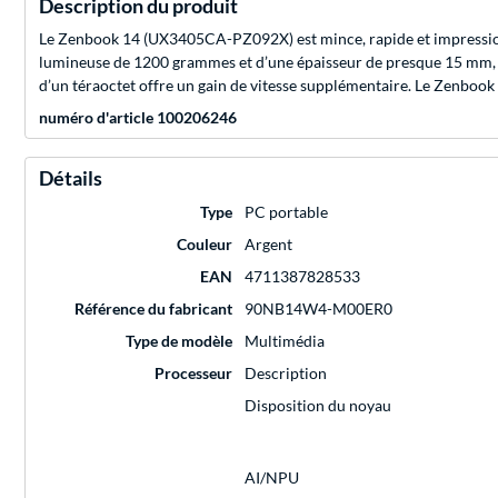
Description du produit
Le Zenbook 14 (UX3405CA-PZ092X) est mince, rapide et impressionne
lumineuse de 1200 grammes et d’une épaisseur de presque 15 mm, 
d’un téraoctet offre un gain de vitesse supplémentaire. Le Zenbook
numéro d'article 100206246
Détails
Type
PC portable
Couleur
Argent
EAN
4711387828533
Référence du fabricant
90NB14W4-M00ER0
Type de modèle
Multimédia
Processeur
Description
Disposition du noyau
AI/NPU