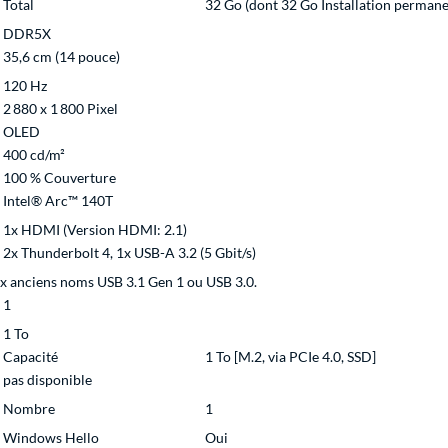
Total
32 Go (dont 32 Go Installation permane
DDR5X
35,6 cm (14 pouce)
120 Hz
2 880 x 1 800 Pixel
OLED
400 cd/m²
100 % Couverture
Intel® Arc™ 140T
1x HDMI (Version HDMI: 2.1)
2x Thunderbolt 4, 1x USB-A 3.2 (5 Gbit/s)
x anciens noms USB 3.1 Gen 1 ou USB 3.0.
1
1 To
Capacité
1 To [M.2, via PCIe 4.0, SSD]
pas disponible
Nombre
1
Windows Hello
Oui