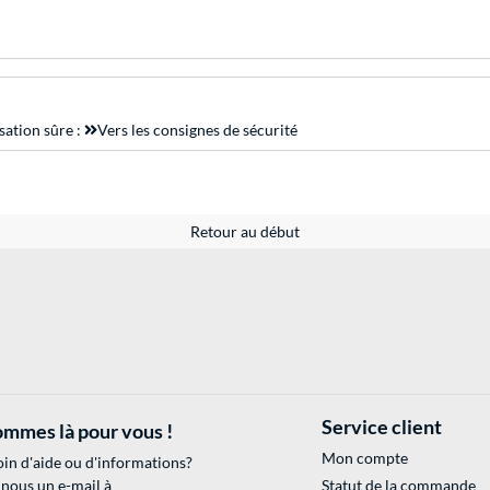
sation sûre :
Vers les consignes de sécurité
Retour au début
Service client
mmes là pour vous !
Mon compte
in d'aide ou d'informations?
 nous un e-mail à
Statut de la commande