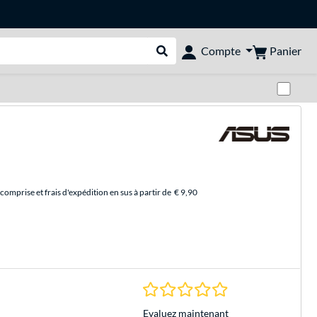
Panier
Compte
Rechercher dans le shop
Pas
comprise et frais d'expédition en sus à partir de
€ 9,90
0.0 Étoiles à 0 Évalu
Evaluez maintenant