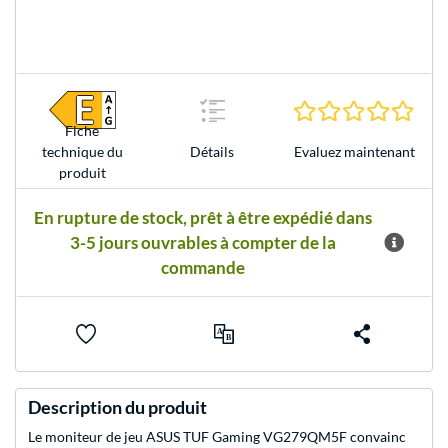
0.0 É
Fiche
Evaluez maintenant
technique du
Détails
produit
En rupture de stock, prêt à être expédié dans
3-5 jours ouvrables à compter de la
commande
Description du produit
Le moniteur de jeu ASUS TUF Gaming VG279QM5F convainc