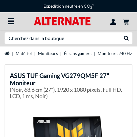
1
Expédition neutre en CO
2
Recherche
Recher
Page d'accueil
Matériel
Moniteurs
Écrans gamers
Moniteurs 240 Hz
ASUS
TUF Gaming VG279QM5F 27"
Moniteur
(Noir, 68,6 cm (27"), 1920 x 1080 pixels, Full HD,
LCD, 1 ms, Noir)