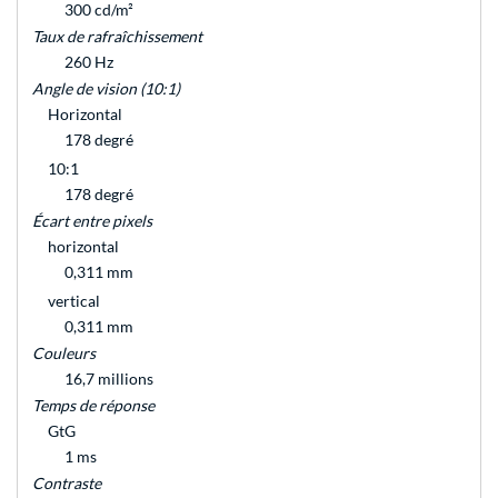
300 cd/m²
Taux de rafraîchissement
260 Hz
Angle de vision (10:1)
Horizontal
178 degré
10:1
178 degré
Écart entre pixels
horizontal
0,311 mm
vertical
0,311 mm
Couleurs
16,7 millions
Temps de réponse
GtG
1 ms
Contraste