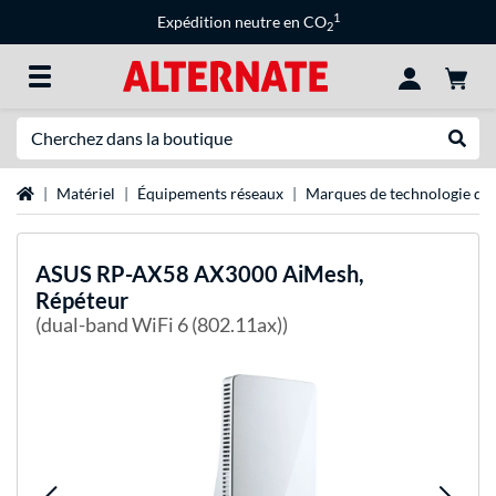
1
Expédition neutre en CO
2
Recherche
Recher
Page d'accueil
Matériel
Équipements réseaux
Marques de technologie de 
ASUS
RP-AX58 AX3000 AiMesh,
Répéteur
(dual-band WiFi 6 (802.11ax))