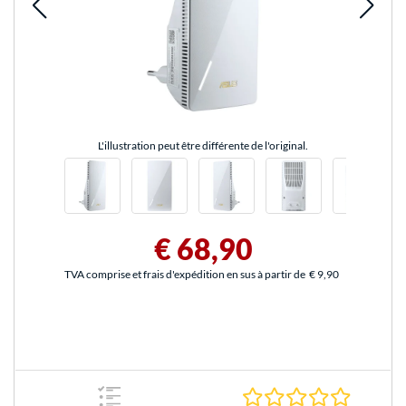
L'illustration peut être différente de l'original.
€ 68,90
TVA comprise et frais d'expédition en sus à partir de
€ 9,90
0.0 Étoile