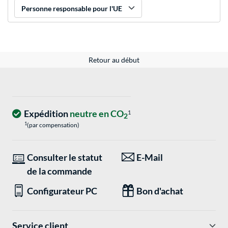
Personne responsable pour l'UE
Retour au début
Expédition
neutre en CO
1
2
1
(par compensation)
Consulter le statut
E-Mail
de la commande
Configurateur PC
Bon d'achat
Service client