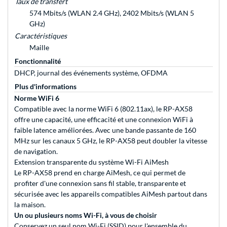
Taux de transfert
574 Mbits/s (WLAN 2.4 GHz), 2402 Mbits/s (WLAN 5
GHz)
Caractéristiques
Maille
Fonctionnalité
DHCP, journal des événements système, OFDMA
Plus d'informations
Norme WiFi 6
Compatible avec la norme WiFi 6 (802.11ax), le RP-AX58
offre une capacité, une efficacité et une connexion WiFi à
faible latence améliorées. Avec une bande passante de 160
MHz sur les canaux 5 GHz, le RP-AX58 peut doubler la vitesse
de navigation.
Extension transparente du système Wi-Fi AiMesh
Le RP-AX58 prend en charge AiMesh, ce qui permet de
profiter d'une connexion sans fil stable, transparente et
sécurisée avec les appareils compatibles AiMesh partout dans
la maison.
Un ou plusieurs noms Wi-Fi, à vous de choisir
Conservez un seul nom Wi-Fi (SSID) pour l'ensemble du