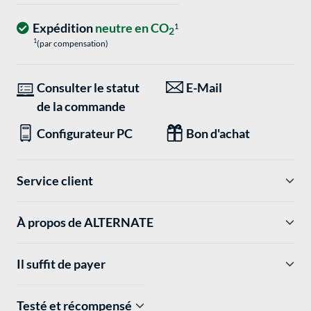
Expédition
neutre en CO
1
2
1
(par compensation)
Consulter le statut
E-Mail
de la commande
Configurateur PC
Bon d'achat
Service client
À propos de ALTERNATE
Il suffit de payer
Testé et récompensé