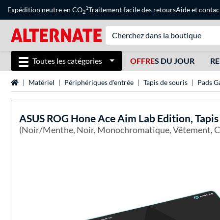
1
Expédition neutre en CO
Traitement facile des retours
Aide
et
contac
2
Toutes les catégories
OFFRE
S DU JOUR
RE
Page d'accueil
Matériel
Périphériques d'entrée
Tapis de souris
Pads G
ASUS
ROG Hone Ace Aim Lab Edition, Tapis
(Noir/Menthe, Noir, Monochromatique, Vêtement, Cao