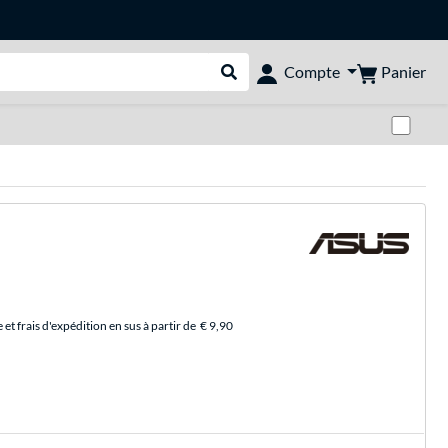
Panier
Compte
Rechercher dans le shop
Pas
et frais d'expédition en sus à partir de
€ 9,90