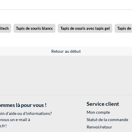
gitech
Tapis de souris blancs
Tapis de souris avec tapis gel
Tapis de
Retour au début
Service client
mmes là pour vous !
Mon compte
in d'aide ou d'informations?
 nous un e-mail à
Statut de la commande
.fr
!
Renvoi/retour