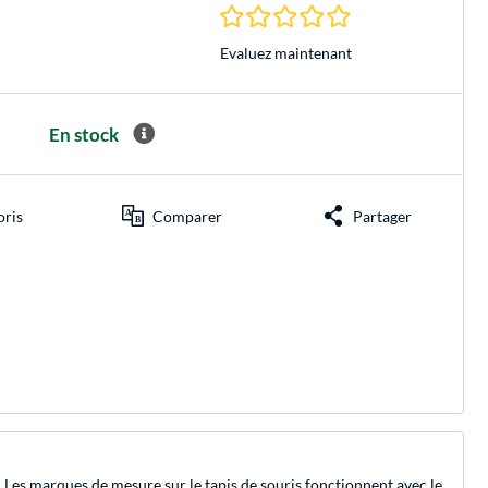
0.0 Étoiles à 0 Évalu
Evaluez maintenant
En stock
oris
Comparer
Partager
Les marques de mesure sur le tapis de souris fonctionnent avec le