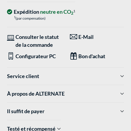
Expédition
neutre en CO
1
2
1
(par compensation)
Consulter le statut
E-Mail
de la commande
Configurateur PC
Bon d'achat
Service client
À propos de ALTERNATE
Il suffit de payer
Testé et récompensé