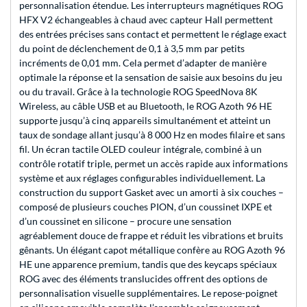
personnalisation étendue. Les interrupteurs magnétiques ROG
HFX V2 échangeables à chaud avec capteur Hall permettent
des entrées précises sans contact et permettent le réglage exact
du point de déclenchement de 0,1 à 3,5 mm par petits
incréments de 0,01 mm. Cela permet d’adapter de manière
optimale la réponse et la sensation de saisie aux besoins du jeu
ou du travail. Grâce à la technologie ROG SpeedNova 8K
Wireless, au câble USB et au Bluetooth, le ROG Azoth 96 HE
supporte jusqu’à cinq appareils simultanément et atteint un
taux de sondage allant jusqu’à 8 000 Hz en modes filaire et sans
fil. Un écran tactile OLED couleur intégrale, combiné à un
contrôle rotatif triple, permet un accès rapide aux informations
système et aux réglages configurables individuellement. La
construction du support Gasket avec un amorti à six couches –
composé de plusieurs couches PION, d’un coussinet IXPE et
d’un coussinet en silicone – procure une sensation
agréablement douce de frappe et réduit les vibrations et bruits
gênants. Un élégant capot métallique confère au ROG Azoth 96
HE une apparence premium, tandis que des keycaps spéciaux
ROG avec des éléments translucides offrent des options de
personnalisation visuelle supplémentaires. Le repose-poignet