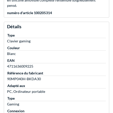
en silicone amovible complète l’ensemble soigneusement
pensé.
numéro d'article 100205314
Détails
Type
Clavier gaming
Couleur
Blanc
EAN
4711636009225
Référence du fabricant
90MP040H-BKDA30
Adapté aux
PC, Ordinateur portable
Type
Gaming
Connexion