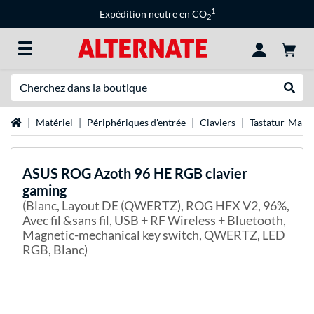
1
Expédition neutre en CO
2
Recherche
Recher
Page d'accueil
Matériel
Périphériques d'entrée
Claviers
Tastatur-Mark
ASUS
ROG Azoth 96 HE RGB clavier
gaming
(Blanc, Layout DE (QWERTZ), ROG HFX V2, 96%,
Avec fil &sans fil, USB + RF Wireless + Bluetooth,
Magnetic-mechanical key switch, QWERTZ, LED
RGB, Blanc)