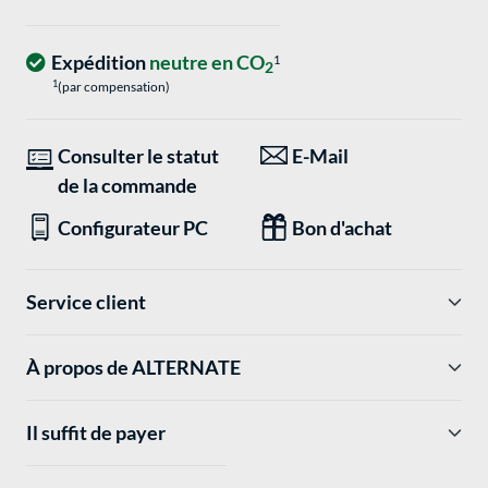
Expédition
neutre en CO
1
2
1
(par compensation)
Consulter le statut
E-Mail
de la commande
Configurateur PC
Bon d'achat
Service client
À propos de ALTERNATE
Il suffit de payer