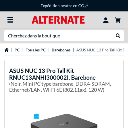
1
Expédition neutre en CO
2
Recherche
Recher
Page d'accueil
PC
Tous les PC
Barebones
ASUS NUC 13 Pro Tall Kit 
ASUS
NUC 13 Pro Tall Kit
RNUC13ANHI300002I, Barebone
(Noir, Mini PC type barebone, DDR4-SDRAM,
Ethernet/LAN, Wi-Fi 6E (802.11ax), 120 W)