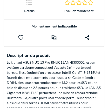
0.0 Étoile
Evaluez maintenant
Détails
Momentanément indisponible
Description du produit
Le kit haut ASUS NUC 13 Pro RNUC13ANHI300002I est un
système barebone compact qui s’adapte à n’importe quel
bureau. Il est équipé d’un processeur Intel® Core™ i3-1315U et
fournit deux emplacements pour jusqu’à 64 Go de mémoire
DDR4, ainsi que deux emplacements M.2 pour les SSD et une
baie de disque de 2,5 pouces pour un troisième SSD. Le LAN 2,5
Gigabit et le Wi-Fi 6E permettent une mise en réseau étendue.
Bluetooth 5.3, quatre ports USB et deux ports Thunderbolt 4
ainsi que deux sorties HDMI peuvent être utilisés pour
connecter une grande variété de périphériques et jusqu’à