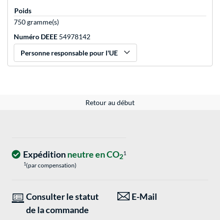
Poids
750 gramme(s)
Numéro DEEE
54978142
Personne responsable pour l'UE
Retour au début
Expédition
neutre en CO
1
2
1
(par compensation)
Consulter le statut
E-Mail
de la commande