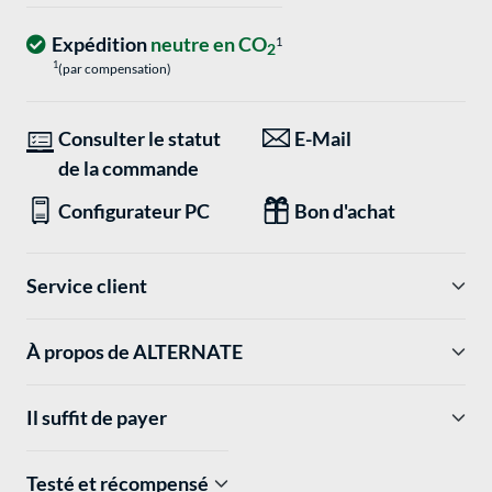
Expédition
neutre en CO
1
2
1
(par compensation)
Consulter le statut
E-Mail
de la commande
Configurateur PC
Bon d'achat
Service client
À propos de ALTERNATE
Il suffit de payer
Testé et récompensé