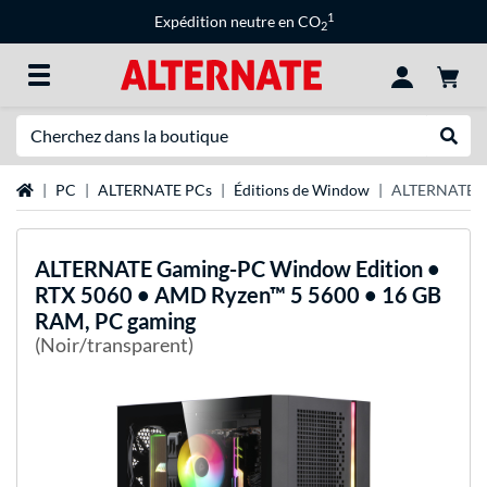
1
Expédition neutre en CO
2
Recherche
Recher
Page d'accueil
PC
ALTERNATE PCs
Éditions de Window
ALTERNATE Ga
ALTERNATE
Gaming-PC Window Edition •
RTX 5060 • AMD Ryzen™ 5 5600 • 16 GB
RAM, PC gaming
(Noir/transparent)