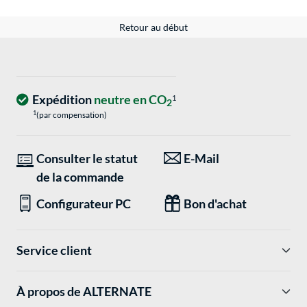
Retour au début
Expédition
neutre en CO
1
2
1
(par compensation)
Consulter le statut
E-Mail
de la commande
Configurateur PC
Bon d'achat
Service client
À propos de ALTERNATE