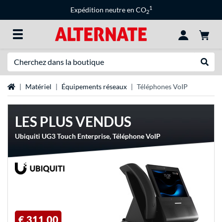
1
Expédition neutre en CO
2
Recherche
Recher
Page d'accueil
Matériel
Équipements réseaux
Téléphones VoIP
LES PLUS VENDUS
Ubiquiti UG3 Touch Enterprise, Téléphone VoIP
€ 311,00