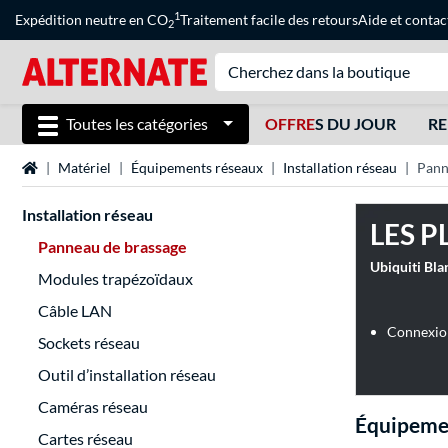
1
Expédition neutre en CO
Traitement facile des retours
Aide
et
contac
2
Toutes les catégories
OFFRE
S DU JOUR
RE
Page d'accueil
Matériel
Équipements réseaux
Installation réseau
Pann
Installation réseau
LES P
Panneau de brassage
Ubiquiti Bla
Modules trapézoïdaux
Câble LAN
Connexio
Sockets réseau
Outil d’installation réseau
Caméras réseau
Équipemen
Cartes réseau