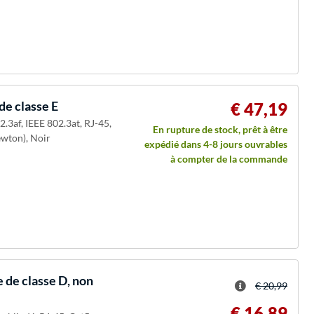
de classe E
€ 47,19
2.3af, IEEE 802.3at, RJ-45,
En rupture de stock, prêt à être
ewton), Noir
expédié dans 4-8 jours ouvrables
à compter de la commande
 de classe D, non
€ 20,99
€ 16,89