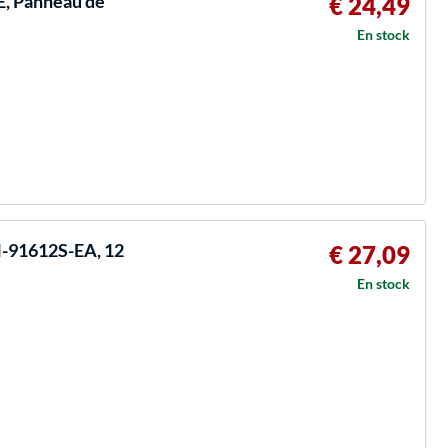
E, Panneau de
€ 24,49
En stock
N-91612S-EA, 12
€ 27,09
En stock