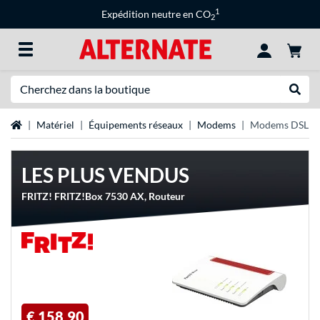
1
Expédition neutre en CO
2
Recherche
Recher
Page d'accueil
Matériel
Équipements réseaux
Modems
Modems DSL
LES PLUS VENDUS
FRITZ! FRITZ!Box 7530 AX, Routeur
€ 158,90